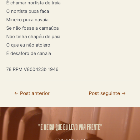
É chamar nortista de traia
O nortista puxa faca
Mineiro puxa navaia
Se não fosse a carnaúba
Não tinha chapéu de paia
O que eu não atolero
É desaforo de canaia
78 RPM V800423b 1946
←
Post anterior
Post seguinte
→
"E deixa que eu levo pra frente"
Gonzaguinha