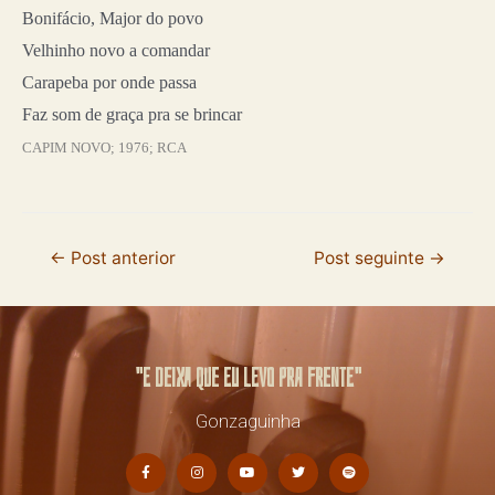
Bonifácio, Major do povo
Velhinho novo a comandar
Carapeba por onde passa
Faz som de graça pra se brincar
CAPIM NOVO; 1976; RCA
←
Post anterior
Post seguinte
→
"E deixa que eu levo pra frente"
Gonzaguinha