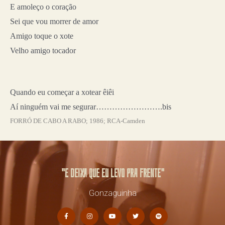
E amoleço o coração
Sei que vou morrer de amor
Amigo toque o xote
Velho amigo tocador
Quando eu começar a xotear êiêi
Aí ninguém vai me segurar…………………….bis
FORRÓ DE CABO A RABO; 1986; RCA-Camden
"E deixa que eu levo pra frente"
Gonzaguinha